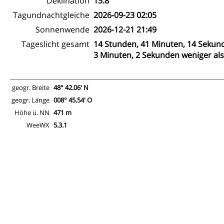
Deklination
15.8°
Tagundnachtgleiche
2026-09-23 02:05
Sonnenwende
2026-12-21 21:49
Tageslicht gesamt
14 Stunden, 41 Minuten, 14 Sekun
3 Minuten, 2 Sekunden weniger als
geogr. Breite
48° 42.06' N
geogr. Länge
008° 45.54' O
Höhe ü. NN
471 m
WeeWX
5.3.1